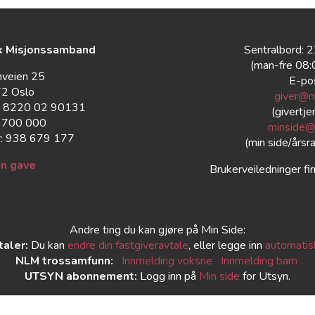
k Misjonssamband
Sentralbord: 
(man-fre 08
nveien 25
E-po
2 Oslo
giver@n
: 8220 02 90131
(givertje
: 700 000
minside@
: 938 679 177
(min side/årsr
en gave
Brukerveiledninger fi
Andre ting du kan gjøre på Min Side:
taler:
Du kan
endre din fastgiveravtale
, eller legge inn
automatisk
NLM trossamfunn:
Innmelding voksne
Innmelding barn
UTSYN abonnement:
Logg inn på
Min side
for Utsyn.