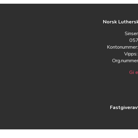
Norsk Luthers
Sinse
057
Kontonummer
Vipps
Org.nummer
Gi 
Fastgiverav