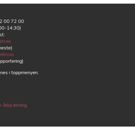
22 00 72 00
:00-14:30)
st:
lm.no
neste)
nlm.no
apportering)
nnes i toppmenyen.
 årlig økning
.