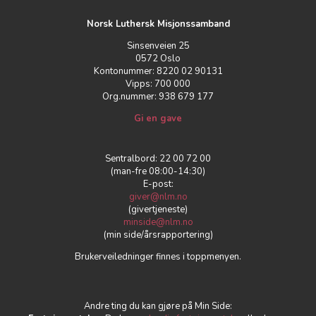
Norsk Luthersk Misjonssamband
Sinsenveien 25
0572 Oslo
Kontonummer: 8220 02 90131
Vipps: 700 000
Org.nummer: 938 679 177
Gi en gave
Sentralbord: 22 00 72 00
(man-fre 08:00-14:30)
E-post:
giver@nlm.no
(givertjeneste)
minside@nlm.no
(min side/årsrapportering)
Brukerveiledninger finnes i toppmenyen.
Andre ting du kan gjøre på Min Side: