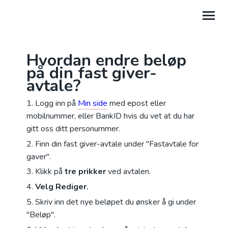
Hvordan endre beløp
MIN SIDE
på din fast giver-
avtale?
RESSURSBREV/SAMTYKKER
Logg inn på
Min side
med epost eller
HJELP/VEILEDNINGER
mobilnummer, eller BankID hvis du vet at du har
GI EN GAVE
gitt oss ditt personummer.
Finn din fast giver-avtale under "Fastavtale for
GÅ TIL NLM.NO
gaver".
Klikk på
tre prikker
ved avtalen.
Velg Rediger.
Skriv inn det nye beløpet du ønsker å gi under
"Beløp".