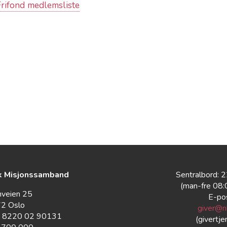
Frifond medlemsliste
k Misjonssamband
Sentralbord: 
(man-fre 08
nveien 25
E-po
2 Oslo
giver@n
: 8220 02 90131
(givertje