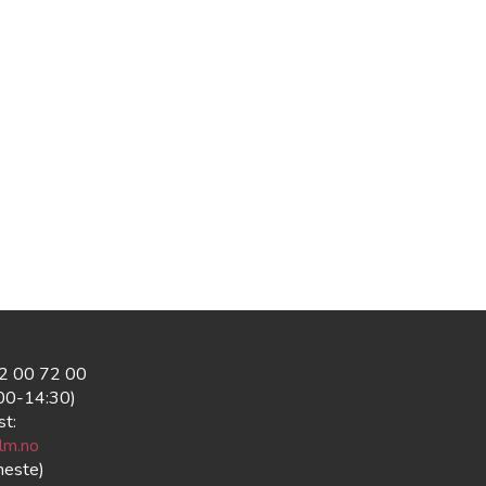
22 00 72 00
:00-14:30)
st:
lm.no
neste)