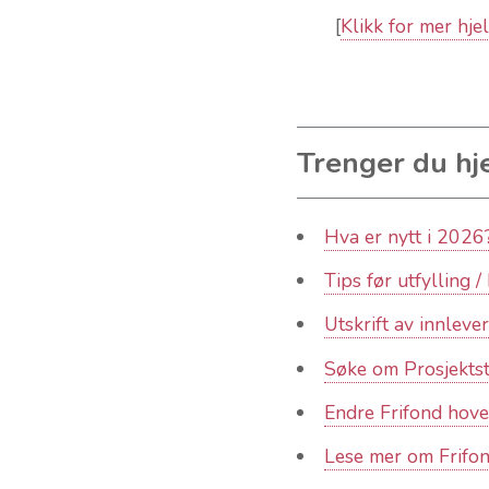
[
Klikk for mer hje
Trenger du hje
Hva er nytt i 2026
Tips før utfylling /
Utskrift av innleve
Søke om Prosjektst
Endre Frifond hov
Lese mer om Frifo