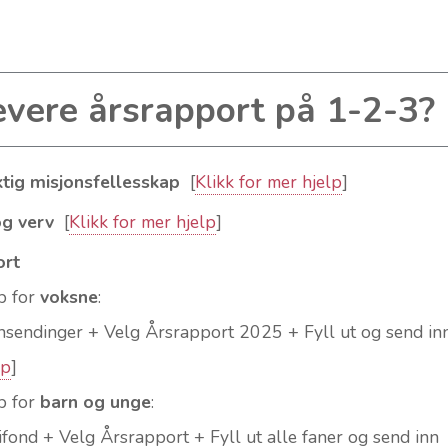
vere årsrapport på 1-2-3?
ktig misjonsfellesskap
[
Klikk for mer hjelp
]
og verv
[
Klikk for mer hjelp
]
ort
p for
voksne
:
nnsendinger + Velg Årsrapport 2025 + Fyll ut og send i
lp
]
p for
barn og unge
:
rifond + Velg Årsrapport + Fyll ut alle faner og send inn