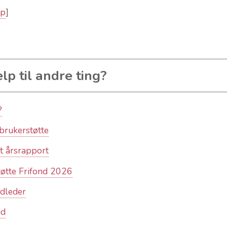
lp
]
lp til andre ting?
?
 brukerstøtte
rt årsrapport
øtte Frifond 2026
edleder
nd