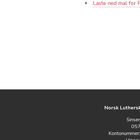
Laste ned mal for 
Norsk Luthers
Sinse
057
Kontonummer