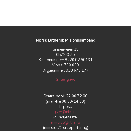
Norsk Luthersk Misjonssamband
Sinsenveien 25
0572 Oslo
Kontonummer: 8220 02 90131
Vipps: 700 000
Org.nummer: 938 679 177
Gi en gave
Sentralbord: 22 00 72 00
(man-fre 08:00-14:30)
E-post:
giver@nlm.no
(givertjeneste)
minside@nlm.no
(min side/årsrapportering)