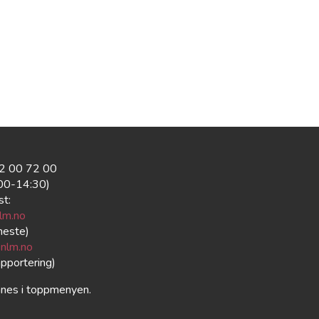
22 00 72 00
:00-14:30)
st:
lm.no
neste)
nlm.no
apportering)
nnes i toppmenyen.