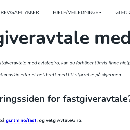
REV/SAMTYKKER
HJELP/VEILEDNINGER
GI EN
giveravtale me
iveravtale med avtalegiro, kan du forhåpentligvis finne hjelp
tamaskin eller et nettbrett med litt størrelse på skjermen.
ingssiden for fastgiveravtale
 på
gi.nlm.no/fast
, og velg AvtaleGiro.