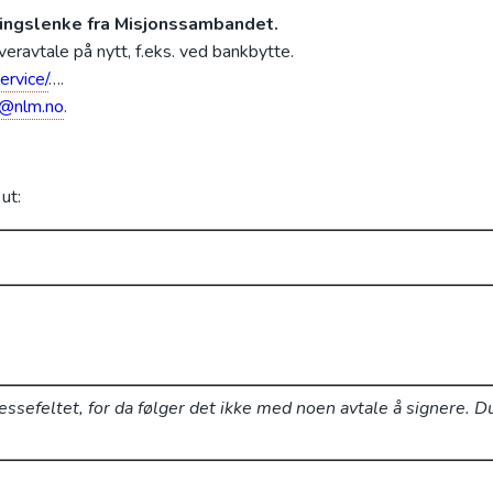
ringslenke fra Misjonssambandet.
eravtale på nytt, f.eks. ved bankbytte.
ervice/
….
r@nlm.no
.
ut:
ressefeltet, for da følger det ikke med noen avtale å signere. 