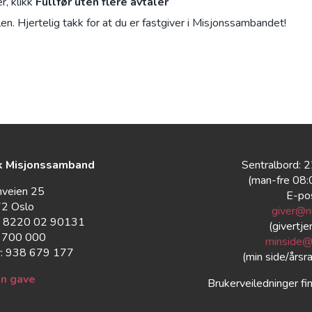
r, klikk
Fullfør uten flere avtaler
en. Hjertelig takk for at du er fastgiver i Misjonssambandet!
k Misjonssamband
Sentralbord: 
(man-fre 08
nveien 25
E-po
2 Oslo
giver@n
: 8220 02 90131
(givertje
: 700 000
minside@
: 938 679 177
(min side/årsr
en gave
Brukerveiledninger fi