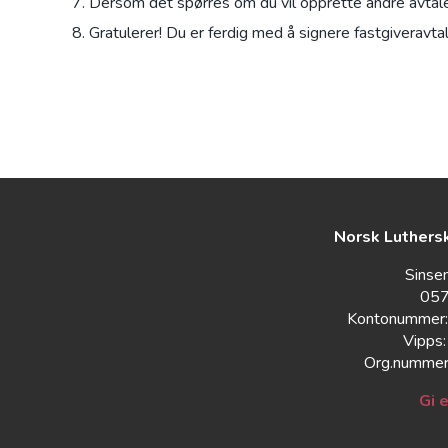
Dersom det spørres om du vil opprette andre avtale
Gratulerer! Du er ferdig med å signere fastgiveravtal
Norsk Luthers
Sinse
057
Kontonummer
Vipps
Org.nummer
Gi 