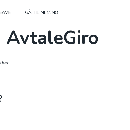
 GAVE
GÅ TIL NLM.NO
d AvtaleGiro
 her.
?